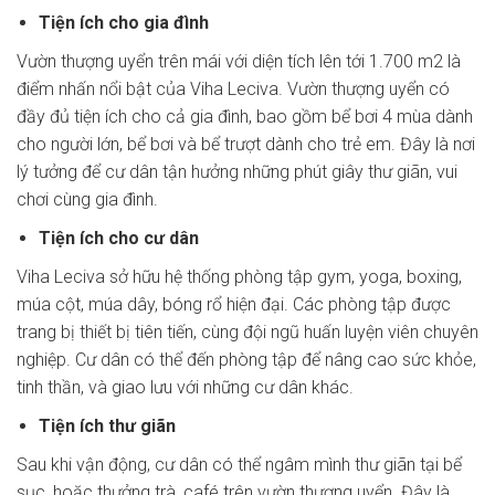
Tiện ích cho gia đình
Vườn thượng uyển trên mái với diện tích lên tới 1.700 m2 là
điểm nhấn nổi bật của Viha Leciva. Vườn thượng uyển có
đầy đủ tiện ích cho cả gia đình, bao gồm bể bơi 4 mùa dành
cho người lớn, bể bơi và bể trượt dành cho trẻ em. Đây là nơi
lý tưởng để cư dân tận hưởng những phút giây thư giãn, vui
chơi cùng gia đình.
Tiện ích cho cư dân
Viha Leciva sở hữu hệ thống phòng tập gym, yoga, boxing,
múa cột, múa dây, bóng rổ hiện đại. Các phòng tập được
trang bị thiết bị tiên tiến, cùng đội ngũ huấn luyện viên chuyên
nghiệp. Cư dân có thể đến phòng tập để nâng cao sức khỏe,
tinh thần, và giao lưu với những cư dân khác.
Tiện ích thư giãn
Sau khi vận động, cư dân có thể ngâm mình thư giãn tại bể
sục, hoặc thưởng trà, café trên vườn thượng uyển. Đây là