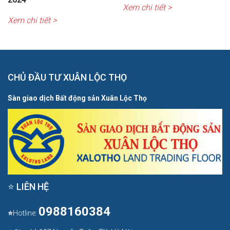
Xem chi tiết >
Xem chi tiết >
CHỦ ĐẦU TƯ XUÂN LỘC THỌ
Sàn giao dịch Bất động sản Xuân Lộc Thọ
⭐ LIÊN HỆ
0988160384
⭐
Hotline: