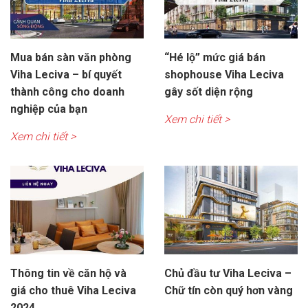
Mua bán sàn văn phòng
“Hé lộ” mức giá bán
Viha Leciva – bí quyết
shophouse Viha Leciva
thành công cho doanh
gây sốt diện rộng
nghiệp của bạn
Xem chi tiết >
Xem chi tiết >
Thông tin về căn hộ và
Chủ đầu tư Viha Leciva –
giá cho thuê Viha Leciva
Chữ tín còn quý hơn vàng
2024