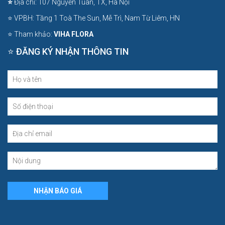
⭐
Địa chỉ: 107 Nguyễn Tuân, TX, Hà Nội
⭐ VPBH: Tầng 1 Toà The Sun, Mễ Trì, Nam Từ Liêm, HN
⭐ Tham khảo:
VIHA FLORA
⭐ ĐĂNG KÝ NHẬN THÔNG TIN