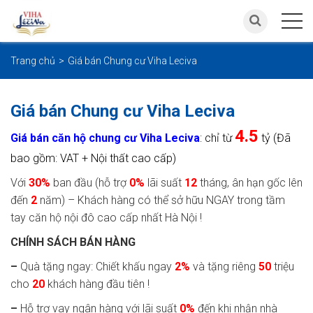
Trang chủ
Giá bán Chung cư Viha Leciva
Giá bán Chung cư Viha Leciva
4.5
Giá bán căn hộ chung cư Viha Leciva
: chỉ từ
tỷ (Đã
bao gồm: VAT + Nội thất cao cấp)
Với
30%
ban đầu (hỗ trợ
0%
lãi suất
12
tháng, ân hạn gốc lên
đến
2
năm) – Khách hàng có thể sở hữu NGAY trong tầm
tay căn hộ nội đô cao cấp nhất Hà Nội !
CHÍNH SÁCH BÁN HÀNG
–
Quà tặng ngay: Chiết khấu ngay
2%
và tặng riêng
50
triệu
cho
20
khách hàng đầu tiên !
–
Hỗ trợ vay ngân hàng với lãi suất
0%
đến khi nhận nhà