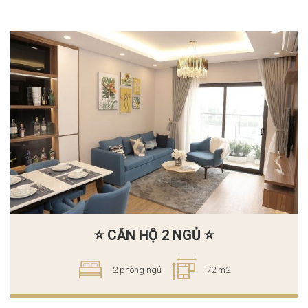
⭐ CĂN HỘ 2 NGỦ ⭐
2 phòng ngủ
72 m2