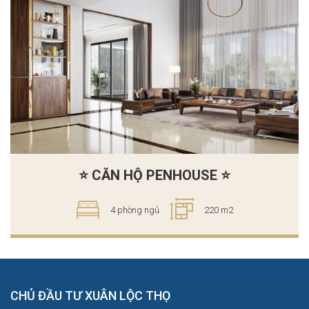
⭐ CĂN HỘ PENHOUSE ⭐
4 phòng ngủ
220 m2
CHỦ ĐẦU TƯ XUÂN LỘC THỌ