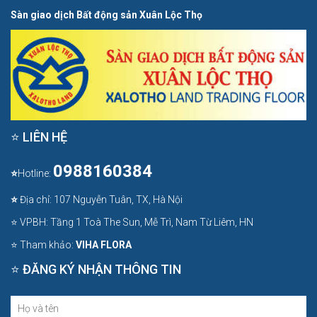
Sàn giao dịch Bất động sản Xuân Lộc Thọ
⭐ LIÊN HỆ
0988160384
⭐
Hotline:
⭐
Địa chỉ: 107 Nguyễn Tuân, TX, Hà Nội
⭐ VPBH: Tầng 1 Toà The Sun, Mễ Trì, Nam Từ Liêm, HN
⭐ Tham khảo:
VIHA FLORA
⭐ ĐĂNG KÝ NHẬN THÔNG TIN