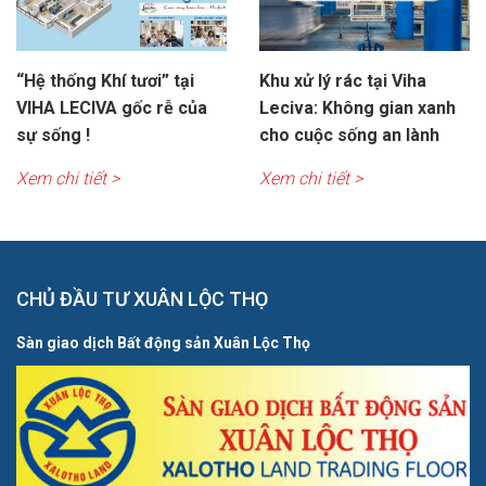
“Hệ thống Khí tươi” tại
Khu xử lý rác tại Viha
VIHA LECIVA gốc rễ của
Leciva: Không gian xanh
sự sống !
cho cuộc sống an lành
Xem chi tiết >
Xem chi tiết >
CHỦ ĐẦU TƯ XUÂN LỘC THỌ
Sàn giao dịch Bất động sản Xuân Lộc Thọ