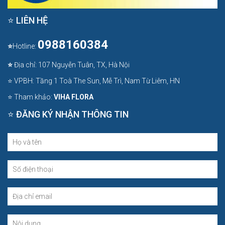
⭐ LIÊN HỆ
0988160384
⭐
Hotline:
⭐
Địa chỉ: 107 Nguyễn Tuân, TX, Hà Nội
⭐ VPBH: Tầng 1 Toà The Sun, Mễ Trì, Nam Từ Liêm, HN
⭐ Tham khảo:
VIHA FLORA
⭐ ĐĂNG KÝ NHẬN THÔNG TIN