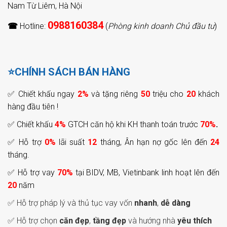
Nam Từ Liêm, Hà Nội
0988160384
☎
Hotline:
(
Phòng kinh doanh Chủ đầu tư
)
⭐CHÍNH SÁCH BÁN HÀNG
✅ Chiết khấu ngay
2%
và tặng riêng
50
triệu cho
20
khách
hàng đầu tiên !
✅ Chiết khấu
4%
GTCH căn hộ khi KH thanh toán trước
70%
.
✅ Hỗ trợ
0%
lãi suất
12
tháng, Ân hạn nợ gốc lên đến
24
tháng.
✅ Hỗ trợ vay
70%
tại BIDV, MB, Vietinbank linh hoạt lên đến
20
năm
✅ Hỗ trợ pháp lý và thủ tục vay vốn
nhanh
,
dễ dàng
✅ Hỗ trợ chọn
căn đẹp
,
tầng đẹp
và hướng nhà
yêu thích