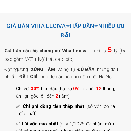
GIÁ BÁN VIHA LECIVA⭐HẤP DẪN⭐NHIỀU ƯU
ĐÃI
5
Giá bán căn hộ chung cư Viha Leciva :
chỉ từ
tỷ (Đã
bao gồm: VAT + Nội thất cao cấp)
Đạt ngưỡng "
XỨNG TẦM
" và hội tụ "
ĐỦ ĐẦY
" những tiêu
chuẩn "
ĐẮT GIÁ
" của dự căn hộ cao cấp nhất Hà Nội.
Chỉ với
30%
ban đầu (hỗ trợ
0%
lãi suất
12
tháng,
ân hạn gốc lên đến
2
năm)
✅
Chi phí dòng tiền thấp nhất
(số vốn bỏ ra
thấp nhất)
✅
Lãi vốn cao nhất
(quý 1/2025 đã nhận nhà +