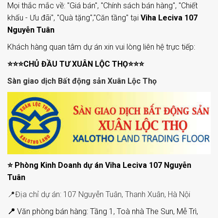
Mọi thắc mắc về: "Giá bán", "Chính sách bán hàng", "Chiết
khấu - Ưu đãi", "Quà tặng","Căn tầng" tại
Viha Leciva 107
Nguyễn Tuân
Khách hàng quan tâm dự án xin vui lòng liên hệ trực tiếp:
⭐⭐⭐CHỦ ĐẦU TƯ XUÂN LỘC THỌ⭐⭐⭐
Sàn giao dịch Bất động sản Xuân Lộc Thọ
⭐
Phòng Kinh Doanh dự án Viha Leciva 107 Nguyễn
Tuân
📍Địa chỉ dự án: 107 Nguyễn Tuân, Thanh Xuân, Hà Nội
📍
Văn phòng bán hàng: Tầng 1, Toà nhà The Sun, Mễ Trì,