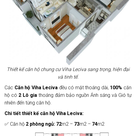
Thiết kế căn hộ chung cư Viha Leciva sang trọng, hiện đại
và tinh tế.
Các
Căn hộ Viha Leciva
đều có mặt thoáng dài,
100%
căn
hộ có
2 Lô gia
thoáng đảm bảo nguồn Ánh sáng và Gió tự
nhiên đến từng căn hộ.
Chi tiết thiết kế căn hộ Viha Leciva:
✅ Căn hộ
2 phòng ngủ:
72
m2 –
73
m2 –
74
m2