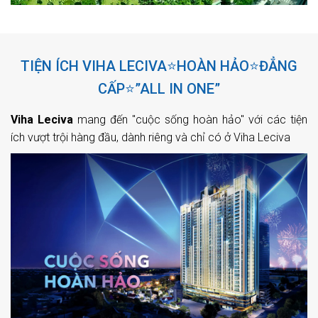
TIỆN ÍCH VIHA LECIVA⭐HOÀN HẢO⭐ĐẲNG
CẤP⭐”ALL IN ONE”
Viha Leciva
mang đến "cuộc sống hoàn hảo" với các tiện
ích vượt trội hàng đầu, dành riêng và chỉ có ở Viha Leciva