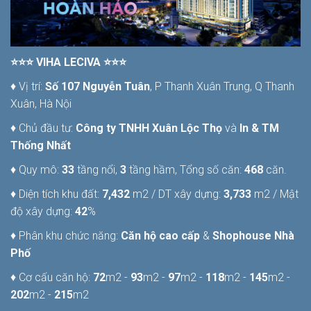
⭐⭐⭐ VIHA LECIVA ⭐⭐⭐
♦ Vị trí:
Số 107 Nguyễn Tuân
, P Thanh Xuân Trung, Q Thanh
Xuân, Hà Nội
♦ Chủ đầu tư:
Công ty TNHH Xuân Lộc Thọ
và
In & TM
Thống Nhất
♦ Quy mô:
33
tầng nổi,
3
tầng hầm, Tổng số căn:
468
căn.
♦ Diện tích khu đất:
7,432
m2 / DT xây dựng:
3,733
m2 / Mật
độ xây dựng:
42
%
♦ Phân khu chức năng:
Căn hộ cao cấp
&
Shophouse Nhà
Phố
♦ Cơ cấu căn hộ:
72
m2 -
93
m2 -
97
m2 -
118
m2 -
145
m2 -
202
m2 -
215
m2