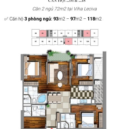
Căn 2 ngủ 72m2 tại Viha Leciva
✅ Căn hộ
3 phòng ngủ:
93
m2 –
97
m2 –
118
m2