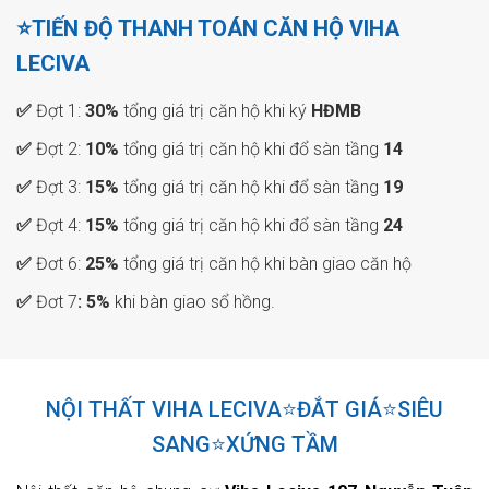
⭐TIẾN ĐỘ THANH TOÁN CĂN HỘ VIHA
LECIVA
✅
Đợt 1:
30%
tổng giá trị căn hộ khi ký
HĐMB
✅
Đợt 2:
10%
tổng giá trị căn hộ khi đổ sàn tầng
14
✅
Đợt 3:
15%
tổng giá trị căn hộ khi đổ sàn tầng
19
✅
Đợt 4:
15%
tổng giá trị căn hộ khi đổ sàn tầng
24
✅
Đơt 6:
25%
tổng giá trị căn hộ khi bàn giao căn hộ
✅
Đơt 7
: 5%
khi bàn giao sổ hồng.
NỘI THẤT VIHA LECIVA⭐ĐẮT GIÁ⭐SIÊU
SANG⭐XỨNG TẦM