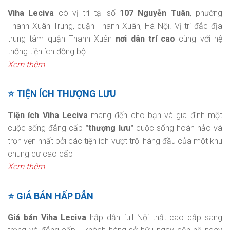
Viha Leciva
có vị trí tại số
107 Nguyễn Tuân
, phường
Thanh Xuân Trung, quận Thanh Xuân, Hà Nội. Vị trí đắc địa
trung tâm quận Thanh Xuân
nơi dân trí cao
cùng với hệ
thống tiện ích đồng bộ.
Xem thêm
⭐ TIỆN ÍCH THƯỢNG LƯU
Tiện ích Viha Leciva
mang đến cho bạn và gia đình một
cuộc sống đẳng cấp
"thượng lưu"
cuộc sống hoàn hảo và
trọn vẹn nhất bởi các tiện ích vượt trội hàng đầu của một khu
chung cư cao cấp
Xem thêm
⭐ GIÁ BÁN HẤP DẪN
Giá bán Viha Leciva
hấp dẫn full Nội thất cao cấp sang