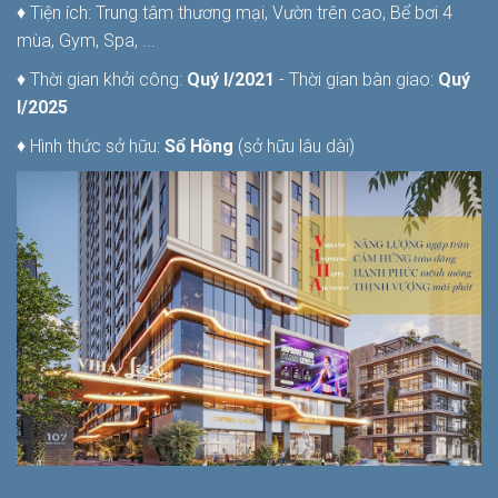
♦ Tiện ích: Trung tâm thương mại, Vườn trên cao, Bể bơi 4
mùa, Gym, Spa, ...
♦ Thời gian khởi công:
Quý I/2021
- Thời gian bàn giao:
Quý
I/2025
♦ Hình thức sở hữu:
Sổ Hồng
(sở hữu lâu dài)