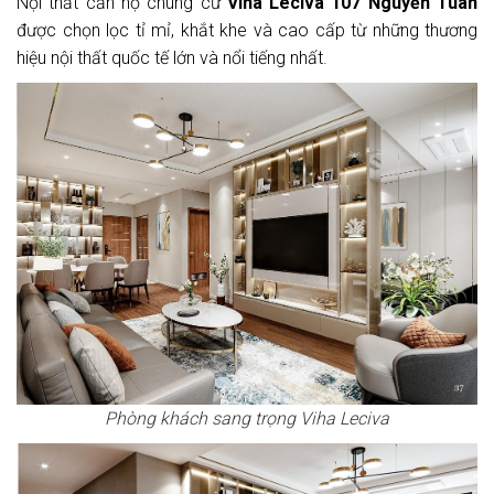
Nội thất căn hộ chung cư
Viha Leciva 107 Nguyễn Tuân
được chọn lọc tỉ mỉ, khắt khe và cao cấp từ những thương
hiệu nội thất
quốc tế
lớn và nổi tiếng nhất.
Phòng khách sang trọng Viha Leciva