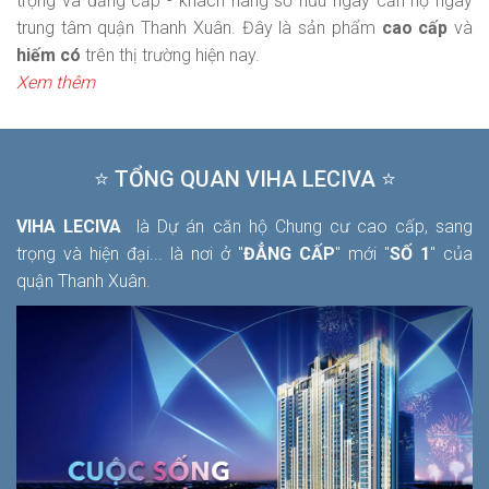
trọng và đẳng cấp - khách hàng sở hữu ngay căn hộ ngay
trung tâm quận Thanh Xuân. Đây là sản phẩm
cao cấp
và
hiếm có
trên thị trường hiện nay.
Xem thêm
⭐ TỔNG QUAN VIHA LECIVA ⭐
VIHA LECIVA
là Dự án căn hộ Chung cư cao cấp, sang
trọng và hiện đại... là nơi ở "
ĐẲNG CẤP
" mới "
SỐ 1
" của
quận Thanh Xuân.