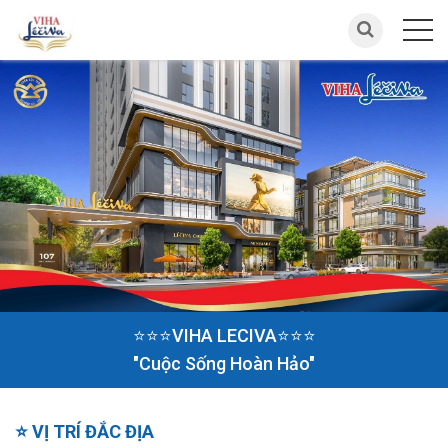
⭐⭐⭐VIHA LECIVA⭐⭐⭐
"Cuộc Sống Hoàn Hảo"
⭐ VỊ TRÍ ĐẮC ĐỊA