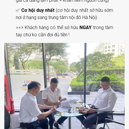
giá cả đang lạm phát + khan hiếm nguồn cung)
✅
Cơ hội duy nhất
(cơ hội duy nhất sở hữu sớm
nơi ở hạng sang trung tâm nội đô Hà Nội)
==> Khách hàng có thể sở hữu
NGAY
trong tầm
tay chứ ko cần đợi đủ tiền !