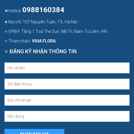
0988160384
⭐
Hotline:
⭐
Địa chỉ: 107 Nguyễn Tuân, TX, Hà Nội
⭐ VPBH: Tầng 1 Toà The Sun, Mễ Trì, Nam Từ Liêm, HN
⭐ Tham khảo:
VIHA FLORA
⭐ ĐĂNG KÝ NHẬN THÔNG TIN