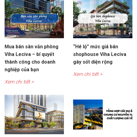
Mua bán sàn văn phòng
“Hé lộ” mức giá bán
Viha Leciva – bí quyết
shophouse Viha Leciva
thành công cho doanh
gây sốt diện rộng
nghiệp của bạn
Xem chi tiết >
Xem chi tiết >