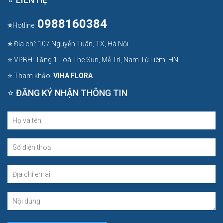
0988160384
⭐
Hotline:
⭐
Địa chỉ: 107 Nguyễn Tuân, TX, Hà Nội
⭐ VPBH: Tầng 1 Toà The Sun, Mễ Trì, Nam Từ Liêm, HN
⭐ Tham khảo:
VIHA FLORA
⭐ ĐĂNG KÝ NHẬN THÔNG TIN