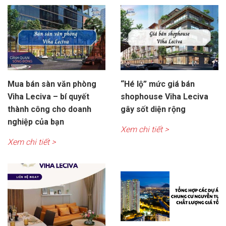
Mua bán sàn văn phòng
“Hé lộ” mức giá bán
Viha Leciva – bí quyết
shophouse Viha Leciva
thành công cho doanh
gây sốt diện rộng
nghiệp của bạn
Xem chi tiết >
Xem chi tiết >