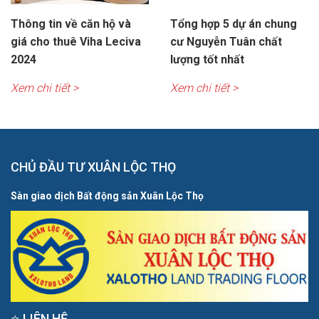
Thông tin về căn hộ và
Tổng hợp 5 dự án chung
giá cho thuê Viha Leciva
cư Nguyễn Tuân chất
2024
lượng tốt nhất
Xem chi tiết >
Xem chi tiết >
CHỦ ĐẦU TƯ XUÂN LỘC THỌ
Sàn giao dịch Bất động sản Xuân Lộc Thọ
⭐ LIÊN HỆ