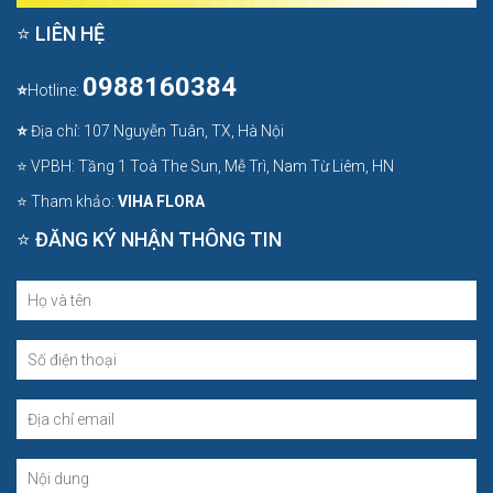
⭐ LIÊN HỆ
0988160384
⭐
Hotline:
⭐
Địa chỉ: 107 Nguyễn Tuân, TX, Hà Nội
⭐ VPBH: Tầng 1 Toà The Sun, Mễ Trì, Nam Từ Liêm, HN
⭐ Tham khảo:
VIHA FLORA
⭐ ĐĂNG KÝ NHẬN THÔNG TIN