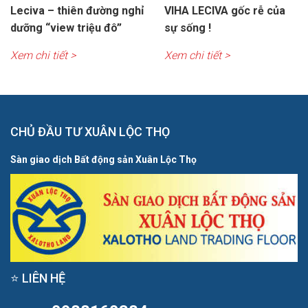
Leciva – thiên đường nghỉ
VIHA LECIVA gốc rễ của
dưỡng “view triệu đô”
sự sống !
Xem chi tiết >
Xem chi tiết >
CHỦ ĐẦU TƯ XUÂN LỘC THỌ
Sàn giao dịch Bất động sản Xuân Lộc Thọ
⭐ LIÊN HỆ