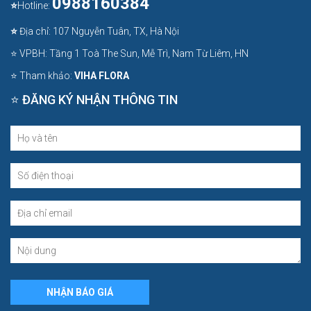
0988160384
⭐
Hotline:
⭐
Địa chỉ: 107 Nguyễn Tuân, TX, Hà Nội
⭐ VPBH: Tầng 1 Toà The Sun, Mễ Trì, Nam Từ Liêm, HN
⭐ Tham khảo:
VIHA FLORA
⭐ ĐĂNG KÝ NHẬN THÔNG TIN