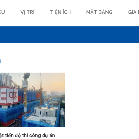
ỆU
VỊ TRÍ
TIỆN ÍCH
MẶT BẰNG
GIÁ
a
t tiến độ thi công dự án