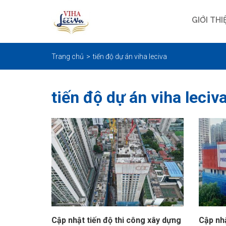
GIỚI THI
Trang chủ
tiến độ dự án viha leciva
tiến độ dự án viha leciv
Cập nhật tiến độ thi công xây dựng
Cập nhậ