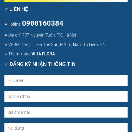
⭐ LIÊN HỆ
0988160384
⭐
Hotline:
⭐
Địa chỉ: 107 Nguyễn Tuân, TX, Hà Nội
⭐ VPBH: Tầng 1 Toà The Sun, Mễ Trì, Nam Từ Liêm, HN
⭐ Tham khảo:
VIHA FLORA
⭐ ĐĂNG KÝ NHẬN THÔNG TIN