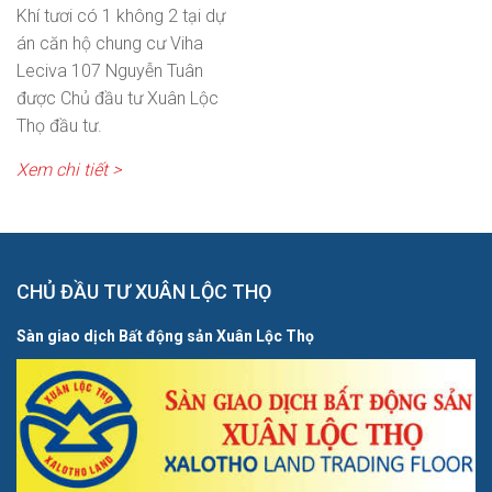
Khí tươi có 1 không 2 tại dự
án căn hộ chung cư Viha
Leciva 107 Nguyễn Tuân
được Chủ đầu tư Xuân Lộc
Thọ đầu tư.
Xem chi tiết >
CHỦ ĐẦU TƯ XUÂN LỘC THỌ
Sàn giao dịch Bất động sản Xuân Lộc Thọ