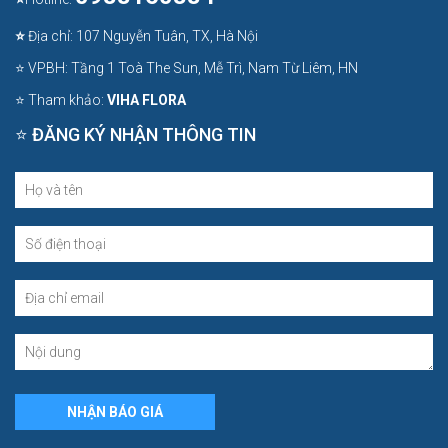
⭐
Địa chỉ: 107 Nguyễn Tuân, TX, Hà Nội
⭐ VPBH: Tầng 1 Toà The Sun, Mễ Trì, Nam Từ Liêm, HN
⭐ Tham khảo:
VIHA FLORA
⭐ ĐĂNG KÝ NHẬN THÔNG TIN