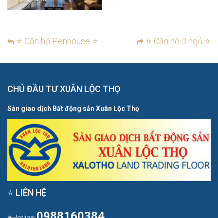
⭐ Căn hộ Penhouse ⭐
⭐ Căn hộ 3 ngủ ⭐
CHỦ ĐẦU TƯ XUÂN LỘC THỌ
Sàn giao dịch Bất động sản Xuân Lộc Thọ
⭐ LIÊN HỆ
0988160384
⭐
Hotline: