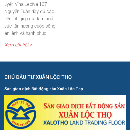
uyển Viha Leciva 107
Nguyễn Tuân đầy đủ các
tiện ích giúp cư dân thoả
sức tận hưởng cuộc sống
an lành và hạnh phúc.
Xem chi tiết >
CHỦ ĐẦU TƯ XUÂN LỘC THỌ
Sàn giao dịch Bất động sản Xuân Lộc Thọ