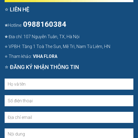
⭐ LIÊN HỆ
0988160384
⭐
Hotline:
⭐
Địa chỉ: 107 Nguyễn Tuân, TX, Hà Nội
⭐ VPBH: Tầng 1 Toà The Sun, Mễ Trì, Nam Từ Liêm, HN
⭐ Tham khảo:
VIHA FLORA
⭐ ĐĂNG KÝ NHẬN THÔNG TIN