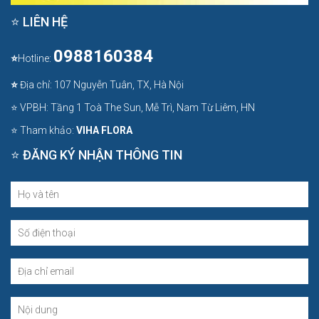
⭐ LIÊN HỆ
0988160384
⭐
Hotline:
⭐
Địa chỉ: 107 Nguyễn Tuân, TX, Hà Nội
⭐ VPBH: Tầng 1 Toà The Sun, Mễ Trì, Nam Từ Liêm, HN
⭐ Tham khảo:
VIHA FLORA
⭐ ĐĂNG KÝ NHẬN THÔNG TIN