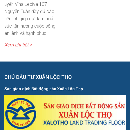
uyển Viha Leciva 107
Nguyễn Tuân đầy đủ các
tiện ích giúp cư dân thoả
sức tận hưởng cuộc sống
an lành và hạnh phúc.
Xem chi tiết >
CHỦ ĐẦU TƯ XUÂN LỘC THỌ
Sàn giao dịch Bất động sản Xuân Lộc Thọ