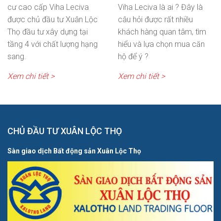
cư cao cấp Viha Leciva
Viha Leciva là ai ? Đây là
được chủ đầu tư Xuân Lộc
câu hỏi được rất nhiều
Thọ đầu tư xây dựng tại
khách hàng quan tâm, tìm
tầng 4 với chất lượng hạng
hiểu và lựa chọn mua căn
sang.
hộ để ý ?
Xem chi tiết >
Xem chi tiết >
CHỦ ĐẦU TƯ XUÂN LỘC THỌ
Sàn giao dịch Bất động sản Xuân Lộc Thọ