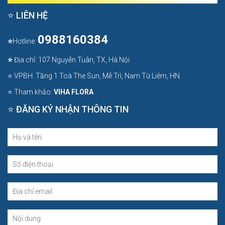
⭐ LIÊN HỆ
0988160384
⭐
Hotline:
⭐
Địa chỉ: 107 Nguyễn Tuân, TX, Hà Nội
⭐ VPBH: Tầng 1 Toà The Sun, Mễ Trì, Nam Từ Liêm, HN
⭐ Tham khảo:
VIHA FLORA
⭐ ĐĂNG KÝ NHẬN THÔNG TIN