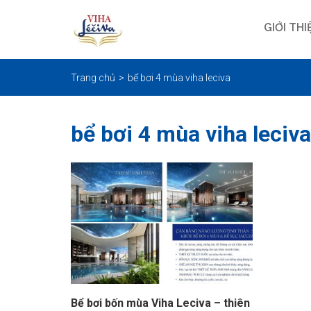
GIỚI THI
Trang chủ
bể bơi 4 mùa viha leciva
bể bơi 4 mùa viha leciva
Bể bơi bốn mùa Viha Leciva – thiên